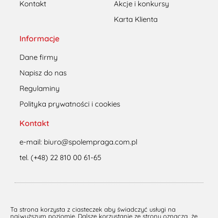
Kontakt
Akcje i konkursy
Karta Klienta
Informacje
Dane firmy
Napisz do nas
Regulaminy
Polityka prywatności i cookies
Kontakt
e-mail: biuro@spolempraga.com.pl
tel. (+48) 22 810 00 61-65
© 2023 Społem Praga Południe
Ta strona korzysta z ciasteczek aby świadczyć usługi na
najwyższym poziomie. Dalsze korzystanie ze strony oznacza, że